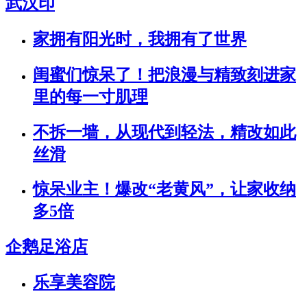
武汉印
家拥有阳光时，我拥有了世界
闺蜜们惊呆了！把浪漫与精致刻进家
里的每一寸肌理
不拆一墙，从现代到轻法，精改如此
丝滑
惊呆业主！爆改“老黄风”，让家收纳
多5倍
企鹅足浴店
乐享美容院