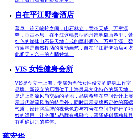
床上看山看海也能看星空。
自在平江野奢酒店
幕阜、连云峻岭之间，山石林立，意态天成；万壑溪
奔，亘古不息。在平江这幅典型的丹霞地貌画卷里，紫
红色的崖体山石是天地自成的厚朴底色，万壑千溪、碧
竹幽林是自然挥洒的灵动画笔，自在平江野奢酒店可堪
此间天人合一的点睛妙笔。
VIS 女性健身会所
VIS是创立于上海，专属为当代女性设立的健身工作室
品牌。新设立的店面位于上海最具文化特色的新天地，
是沪上潮流风尚交融的圣地，品牌希望在空间设计上展
示当代潮流风尚的特质外，同时展示品牌所定位的高端
气质，设计将品牌的视觉色彩与符号在空间中进行了巧
妙的运用，让空间与品牌有机融合，演绎成创新独具且
有明确识别的整体。
蒋宏华