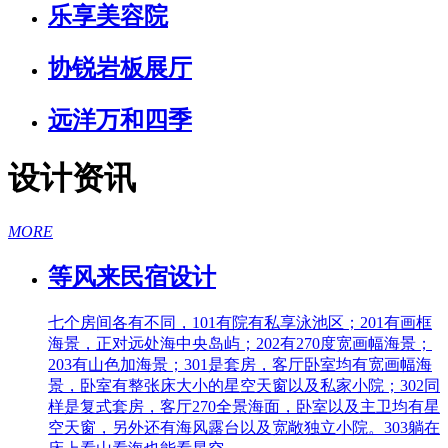
乐享美容院
协锐岩板展厅
远洋万和四季
设计资讯
MORE
等风来民宿设计
七个房间各有不同，101有院有私享泳池区；201有画框
海景，正对远处海中央岛屿；202有270度宽画幅海景；
203有山色加海景；301是套房，客厅卧室均有宽画幅海
景，卧室有整张床大小的星空天窗以及私家小院；302同
样是复式套房，客厅270全景海面，卧室以及主卫均有星
空天窗，另外还有海风露台以及宽敞独立小院。303躺在