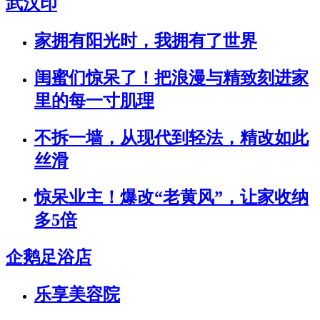
武汉印
家拥有阳光时，我拥有了世界
闺蜜们惊呆了！把浪漫与精致刻进家
里的每一寸肌理
不拆一墙，从现代到轻法，精改如此
丝滑
惊呆业主！爆改“老黄风”，让家收纳
多5倍
企鹅足浴店
乐享美容院