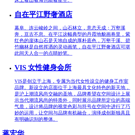
床上看山看海也能看星空。
自在平江野奢酒店
幕阜、连云峻岭之间，山石林立，意态天成；万壑溪
奔，亘古不息。在平江这幅典型的丹霞地貌画卷里，紫
红色的崖体山石是天地自成的厚朴底色，万壑千溪、碧
竹幽林是自然挥洒的灵动画笔，自在平江野奢酒店可堪
此间天人合一的点睛妙笔。
VIS 女性健身会所
VIS是创立于上海，专属为当代女性设立的健身工作室
品牌。新设立的店面位于上海最具文化特色的新天地，
是沪上潮流风尚交融的圣地，品牌希望在空间设计上展
示当代潮流风尚的特质外，同时展示品牌所定位的高端
气质，设计将品牌的视觉色彩与符号在空间中进行了巧
妙的运用，让空间与品牌有机融合，演绎成创新独具且
有明确识别的整体。
蒋宏华