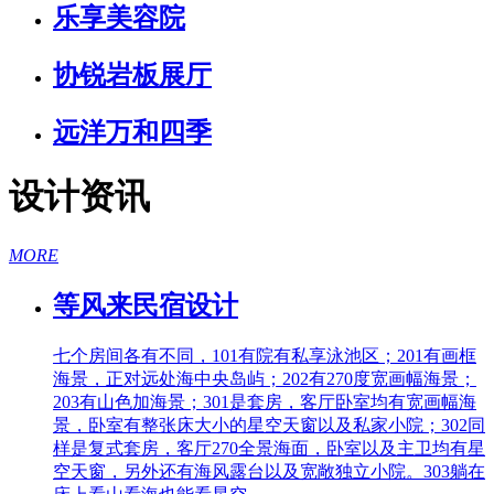
乐享美容院
协锐岩板展厅
远洋万和四季
设计资讯
MORE
等风来民宿设计
七个房间各有不同，101有院有私享泳池区；201有画框
海景，正对远处海中央岛屿；202有270度宽画幅海景；
203有山色加海景；301是套房，客厅卧室均有宽画幅海
景，卧室有整张床大小的星空天窗以及私家小院；302同
样是复式套房，客厅270全景海面，卧室以及主卫均有星
空天窗，另外还有海风露台以及宽敞独立小院。303躺在